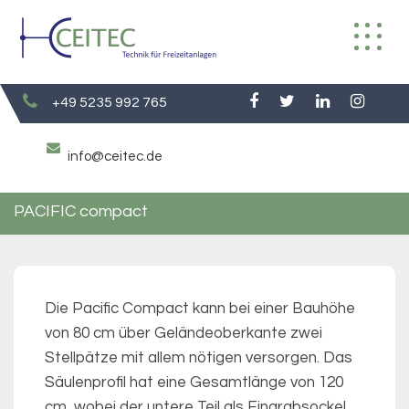
Skip
to
content
+49 5235 992 765
info@ceitec.de
PACIFIC compact
Die Pacific Compact kann bei einer Bauhöhe
von 80 cm über Geländeoberkante zwei
Stellpätze mit allem nötigen versorgen. Das
Säulenprofil hat eine Gesamtlänge von 120
cm, wobei der untere Teil als Eingrabsockel