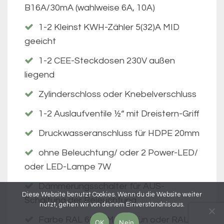
B16A/30mA (wahlweise 6A, 10A)
1-2 Kleinst KWH-Zähler 5(32)A MID
geeicht
1-2 CEE-Steckdosen 230V außen
liegend
Zylinderschloss oder Knebelverschluss
1-2 Auslaufventile ½“ mit Dreistern-Griff
Druckwasseranschluss für HDPE 20mm
ohne Beleuchtung/ oder 2 Power-LED/
oder LED-Lampe 7W
Dämmerungsschalter für AUS-
Diese Website benutzt Cookies. Wenn du die Website weiter
Schaltung der Beleuchtung
nutzt, gehen wir von deinem Einverständnis aus.
Farbe RAL 6005 Moosgrün oder RAL
OK
Nein