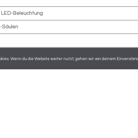
it LED-Beleuchtung
n-Säulen
kies. Wenn du die Website weiter nutzt, gehen wir von deinem Einverständ