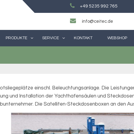
+49 5235 992 765
info@ceitec.de
PRODUKTE
SERVICE
KONTAKT
WEBSHOP
 Bootsliegeplätze einschl. Beleuchtungsanlage. Die Leistu
ung und Installation der Yachthafensäulen und Steckdosen
 Subunternehmer. Die Satelliten-Steckdosenboxen an den Au