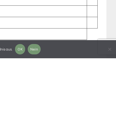
OK
Nein
nis aus.