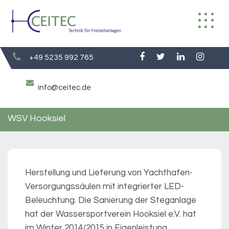
Skip
to
content
+49 5235 992 765
info@ceitec.de
WSV Hooksiel
Herstellung und Lieferung von Yachthafen-
Versorgungssäulen mit integrierter LED-
Beleuchtung. Die Sanierung der Steganlage
hat der Wassersportverein Hooksiel e.V. hat
im Winter 2014/2015 in Eigenleistung