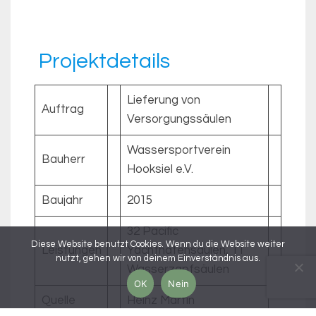
Projektdetails
Lieferung von
Auftrag
Versorgungssäulen
Wassersportverein
Bauherr
Hooksiel e.V.
Baujahr
2015
32 Pacific
Diese Website benutzt Cookies. Wenn du die Website weiter
Leistungen
Yachthafensäulen, 11
nutzt, gehen wir von deinem Einverständnis aus.
Wasserzapfsäulen
OK
Nein
Quelle
Heinz Martin