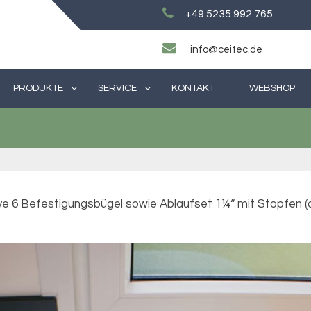
+49 5235 992 765
info@ceitec.de
PRODUKTE
SERVICE
KONTAKT
WEBSHOP
ive 6 Befestigungsbügel sowie Ablaufset 1¼“ mit Stopfen (oh