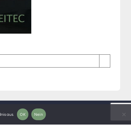
OK
Nein
nis aus.