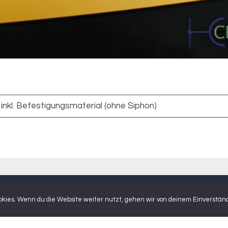
nkl. Befestigungsmaterial (ohne Siphon)
kies. Wenn du die Website weiter nutzt, gehen wir von deinem Einverständ