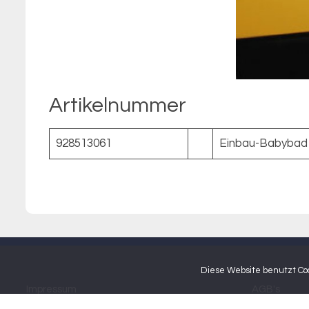
Artikelnummer
928513061
Einbau-Babybad i
Diese Website benutzt Coo
Impressum
AGB's