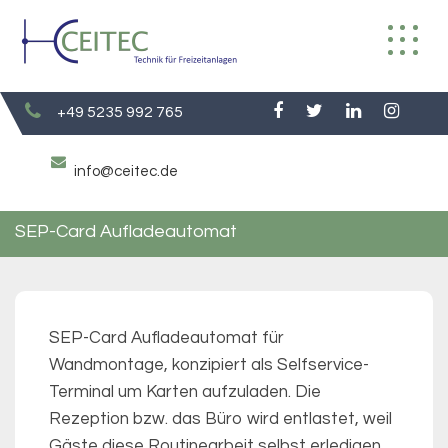
Skip
to
content
+49 5235 992 765
info@ceitec.de
SEP-Card Aufladeautomat
SEP-Card Aufladeautomat für
Wandmontage, konzipiert als Selfservice-
Terminal um Karten aufzuladen. Die
Rezeption bzw. das Büro wird entlastet, weil
Gäste diese Routinearbeit selbst erledigen