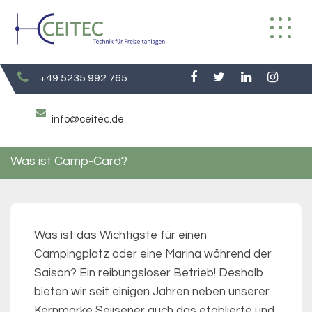
Skip
to
content
+49 5235 992 765
info@ceitec.de
Was ist Camp-Card?
Was ist das Wichtigste für einen
Campingplatz oder eine Marina während der
Saison? Ein reibungsloser Betrieb! Deshalb
bieten wir seit einigen Jahren neben unserer
Kernmarke Seijsener auch das etablierte und