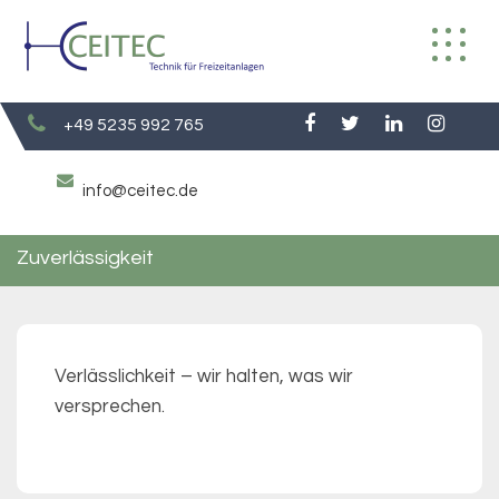
Skip
to
content
+49 5235 992 765
info@ceitec.de
Zuverlässigkeit
Verlässlichkeit – wir halten, was wir
versprechen.