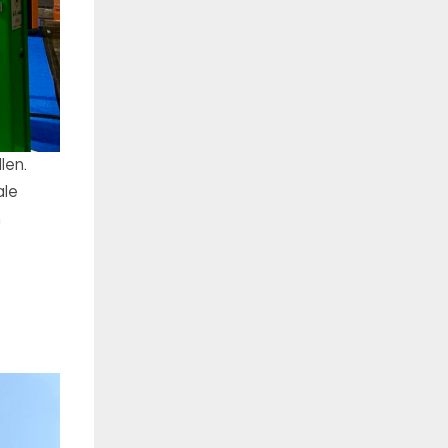
len.
ale
m