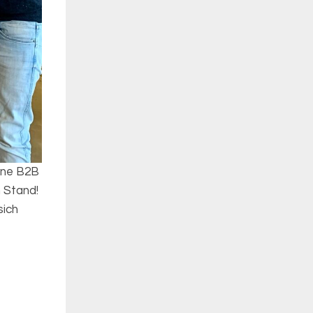
eine B2B
 Stand!
sich