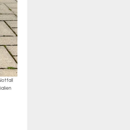
otfall
alien