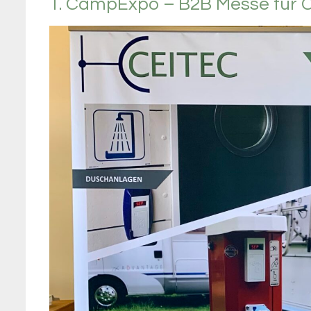
1. CampExpo – B2B Messe für 