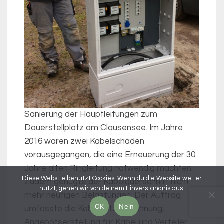
Sanierung der Hauptleitungen zum
Dauerstellplatz am Clausensee. Im Jahre
2016 waren zwei Kabelschäden
vorausgegangen, die eine Erneuerung der 30
Jahre alten Ringleitung notwendig machten.
Diese Website benutzt Cookies. Wenn du die Website weiter
Zudem genügte der Kabelquerschnitt nicht
nutzt, gehen wir von deinem Einverständnis aus.
mehr heutigen Belastungen. Der Auftrag
OK
Nein
umfasste die Kabelnetzberechnung,
Angebotserstellung für Kabel und Verteiler,