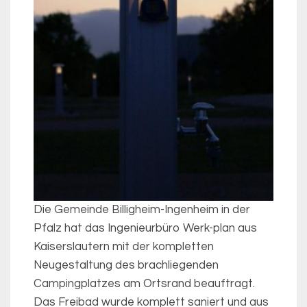
Die Gemeinde Billigheim-Ingenheim in der
Pfalz hat das Ingenieurbüro Werk-plan aus
Kaiserslautern mit der kompletten
Neugestaltung des brachliegenden
Campingplatzes am Ortsrand beauftragt.
Das Freibad wurde komplett saniert und aus